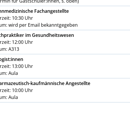
rmin für Gastschüler:innen, s. oben)
hnmedizinische Fachangestellte
zeit: 10:30 Uhr
um: wird per Email bekanntgegeben
chpraktiker im Gesundheitswesen
zeit: 12:00 Uhr
um: A313
ogist:innen
zeit: 13:00 Uhr
um: Aula
armazeutisch-kaufmännische Angestellte
zeit: 10:00 Uhr
um: Aula