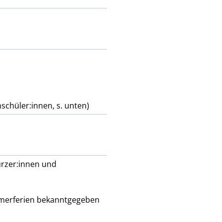
chüler:innen, s. unten)
ürzer:innen und
mmerferien bekanntgegeben